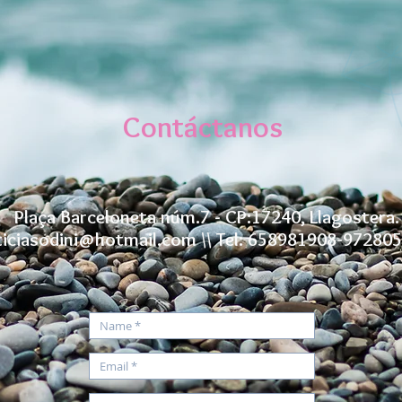
Contáctanos
Plaça Barceloneta núm.7 - CP:17240, Llagostera.
ticiasodini@hotmail.com
\\ Tel: 658981908-97280